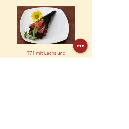
T71 mit Lachs und
Thunfisch
T71 with salmon and tuna
10,50 €
KONTAKT
Wismarsche Straße 108