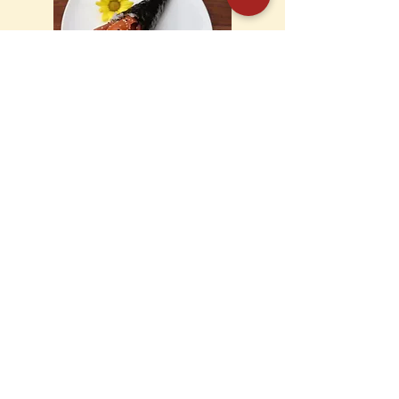
T71 mit Lachs und
Thunfisch
T71 with salmon and tuna
10,50 €
KONTAKT
Wismarsche Straße 108
19053 Schwerin
Deutschland